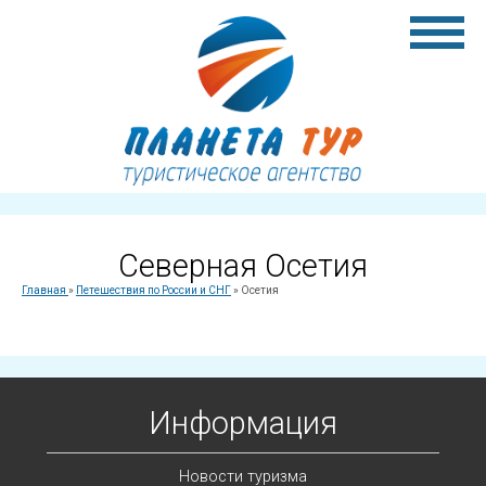
Северная Осетия
Главная
»
Петешествия по России и СНГ
»
Осетия
Информация
Новости туризма